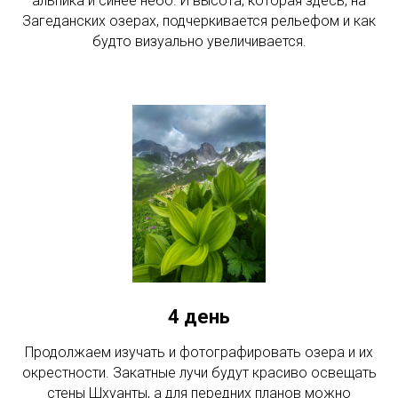
альпика и синее небо. И высота, которая здесь, на
Загеданских озерах, подчеркивается рельефом и как
будто визуально увеличивается.
4 день
Продолжаем изучать и фотографировать озера и их
окрестности. Закатные лучи будут красиво освещать
стены Шхуанты, а для передних планов можно